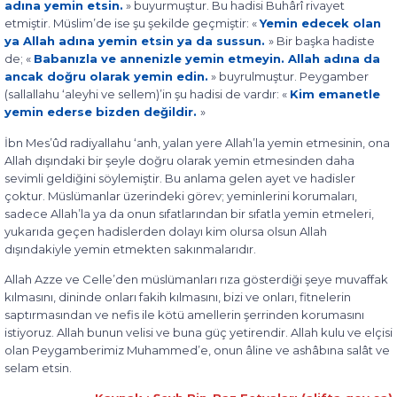
adına yemin etsin.
» buyurmuştur. Bu hadisi Buhârî rivayet
etmiştir. Müslim’de ise şu şekilde geçmiştir: «
Yemin edecek olan
ya Allah adına yemin etsin ya da sussun.
» Bir başka hadiste
de; «
Babanızla ve annenizle yemin etmeyin. Allah adına da
ancak doğru olarak yemin edin.
» buyrulmuştur. Peygamber
(sallallahu ‘aleyhi ve sellem)’in şu hadisi de vardır: «
Kim emanetle
yemin ederse bizden değildir.
»
İbn Mes’ûd radiyallahu ‘anh, yalan yere Allah’la yemin etmesinin, ona
Allah dışındaki bir şeyle doğru olarak yemin etmesinden daha
sevimli geldiğini söylemiştir. Bu anlama gelen ayet ve hadisler
çoktur. Müslümanlar üzerindeki görev; yeminlerini korumaları,
sadece Allah’la ya da onun sıfatlarından bir sıfatla yemin etmeleri,
yukarıda geçen hadislerden dolayı kim olursa olsun Allah
dışındakiyle yemin etmekten sakınmalarıdır.
Allah Azze ve Celle’den müslümanları rıza gösterdiği şeye muvaffak
kılmasını, dininde onları fakih kılmasını, bizi ve onları, fitnelerin
saptırmasından ve nefis ile kötü amellerin şerrinden korumasını
istiyoruz. Allah bunun velisi ve buna güç yetirendir. Allah kulu ve elçisi
olan Peygamberimiz Muhammed’e, onun âline ve ashâbına salât ve
selam etsin.