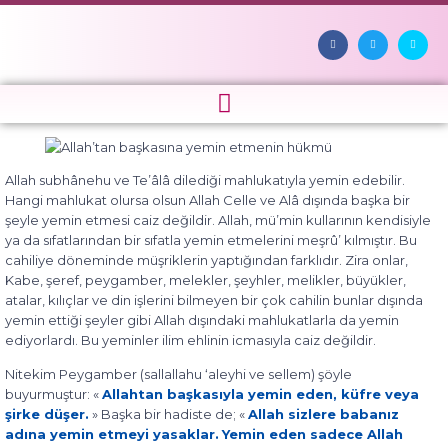
Allah subhânehu ve Te’âlâ dilediği mahlukatıyla yemin edebilir.
Hangi mahlukat olursa olsun Allah Celle ve Alâ dışında başka bir
şeyle yemin etmesi caiz değildir. Allah, mü’min kullarının kendisiyle
ya da sıfatlarından bir sıfatla yemin etmelerini meşrû’ kılmıştır. Bu
cahiliye döneminde müşriklerin yaptığından farklıdır. Zira onlar,
Kabe, şeref, peygamber, melekler, şeyhler, melikler, büyükler,
atalar, kılıçlar ve din işlerini bilmeyen bir çok cahilin bunlar dışında
yemin ettiği şeyler gibi Allah dışındaki mahlukatlarla da yemin
ediyorlardı. Bu yeminler ilim ehlinin icmasıyla caiz değildir.
Nitekim Peygamber (sallallahu ‘aleyhi ve sellem) şöyle
buyurmuştur: «
Allahtan başkasıyla yemin eden, küfre veya
şirke düşer.
» Başka bir hadiste de; «
Allah sizlere babanız
adına yemin etmeyi yasaklar.
Yemin eden sadece Allah