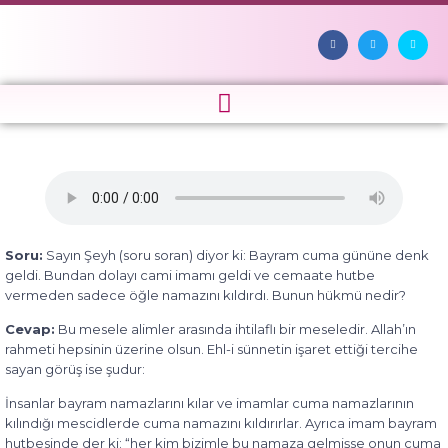
Soru:
Sayın Şeyh (soru soran) diyor ki: Bayram cuma gününe denk
geldi. Bundan dolayı cami imamı geldi ve cemaate hutbe
vermeden sadece öğle namazını kıldırdı. Bunun hükmü nedir?
Cevap:
Bu mesele alimler arasında ihtilaflı bir meseledir. Allah’ın
rahmeti hepsinin üzerine olsun. Ehl-i sünnetin işaret ettiği tercihe
sayan görüş ise şudur:
İnsanlar bayram namazlarını kılar ve imamlar cuma namazlarının
kılındığı mescidlerde cuma namazını kıldırırlar. Ayrıca imam bayram
hutbesinde der ki: “her kim bizimle bu namaza gelmişse onun cuma