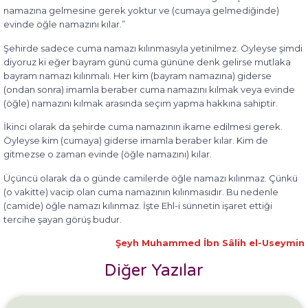
namazına gelmesine gerek yoktur ve (cumaya gelmediğinde)
evinde öğle namazını kılar.”
Şehirde sadece cuma namazı kılınmasıyla yetinilmez. Öyleyse şimdi
diyoruz ki eğer bayram günü cuma gününe denk gelirse mutlaka
bayram namazı kılınmalı. Her kim (bayram namazına) giderse
(ondan sonra) imamla beraber cuma namazını kılmak veya evinde
(öğle) namazını kılmak arasında seçim yapma hakkına sahiptir.
İkinci olarak da şehirde cuma namazının ikame edilmesi gerek.
Öyleyse kim (cumaya) giderse imamla beraber kılar. Kim de
gitmezse o zaman evinde (öğle namazını) kılar.
Üçüncü olarak da o günde camilerde öğle namazı kılınmaz. Çünkü
(o vakitte) vacip olan cuma namazının kılınmasıdır. Bu nedenle
(camide) öğle namazı kılınmaz. İşte Ehl-i sünnetin işaret ettiği
tercihe şayan görüş budur.
Şeyh Muhammed İbn Sâlih el-Useymin
Diğer Yazılar