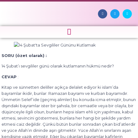
SORU (özet olarak) :
14 Şubat’ı sevgililer günü olarak kutlamanın hükmü nedir?
CEVAP
:
Kitap ve sünnetten deliller açıkça delalet ediyor ki islam’da
bayramlar ikidir, bunlar: Ramazan bayramı ve kurban bayramıdır.
Ümmetin Selef’ide (geçmiş alimler) bu konuda icma etmiştir, bunun
dışındaki bayramlar ister bir şahısla, bir cemaatle veya bir olayla, bir
düşünceyle ilgili olsun, bunların hepsi islam ehli için yapılması, kabul
etmesi, sevincini göstermesi, bunlara her hangi bir şekilde yardım
etmesi caiz değildir. Çünkü bütün bunlar sonradan çıkan bid’atlerdir
ve yüce Allah’ın dininde aşırı gitmektir. Yüce Allah’ın sınırlarını aşan
kendisine yazık etmiştir. Eğer bu çıkarılan bayramlar kafirlerin