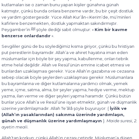
kutlamaları ise o zaman bunu yapan kişiler günahına günah
katmıştır, çünkü bunda onlara benzeme vardır, bu bir çeşit dostluk
ve yardım göstergesidir. Yüce Allah Kur’ân-ı Kerim’de, mü’minleri
kafirlere benzemekten, dostluk yapmaktan sakındırmıştır.
Peygamber’in ﷺ şöyle dediği sabit olmuştur: «
Kim bir kavme
benzerse onlardandır
».
Sevgililer günü de bu söylediğimiz kısma giriyor, çünkü bu hristiyan
put perestlerin bayramıdır. Allah’a ve ahiret hayatına iman eden
müslumanlar için böyle bir şey yapma, kabullenme, onları tebrik
etme helal değildir. Allah ve Resül’ünün emrine icabet etmesi ve
bunlardan uzaklaşması gerekir. Yüce Allah’ın gazabına ve cezasına
sebep olacak böyle şeylerden uzaklaşması gerekir. Müslumanlara
bu bayramlarına ve diğer kutlamalarına yardımcı olmak, yemek
yeme, içme, satma, alma, bir şeyler yapma, hediye verme, mektup
yazma, ilan verme ve diğer şeyleri yapma haramdır. Çünkü bütün
bunlar yüce Allah’a ve Resül’üne isyan etmektir, günah ve düşmanlık
üzerine yardımlaşmadır. Allah Te’âlâ şöyle buyuruyor: {
İyilik ve
(Allah’ın yasaklarından) sakınma üzerinde yardımlaşın,
günah ve düşmanlık üzerine yardımlaşmayın
}.
Maide suresi, 2.
ayetin meali.
Allah’tan korkun; çünkü Allah’ın cezası çetindir. Müsluman’a düşen