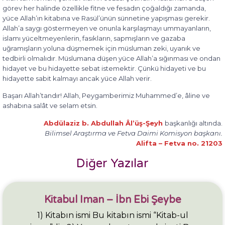
görev her halinde özellikle fitne ve fesadın çoğaldığı zamanda,
yüce Allah’ın kitabına ve Rasül’ünün sünnetine yapışması gerekir.
Allah’a saygı göstermeyen ve onunla karşılaşmayı ummayanların,
islamı yüceltmeyenlerin, fasıkların, sapmışların ve gazaba
uğramışların yoluna düşmemek için müsluman zeki, uyanık ve
tedbirli olmalıdır. Müslumana düşen yüce Allah’a sığınması ve ondan
hidayet ve bu hidayette sebat istemektir. Çünkü hidayeti ve bu
hidayette sabit kalmayı ancak yüce Allah verir.
Başarı Allah’tandır! Allah, Peygamberimiz Muhammed’e, âline ve
ashabına salât ve selam etsin.
Abdülaziz b. Abdullah Âl’üş-Şeyh
başkanlığı altında.
Bilimsel Araştırma ve Fetva Daimi Komisyon başkanı.
Alifta – Fetva no. 21203
Diğer Yazılar
Kitabul Iman – İbn Ebi Şeybe
1) Kitabın ismi Bu kitabın ismi “Kitab-ul