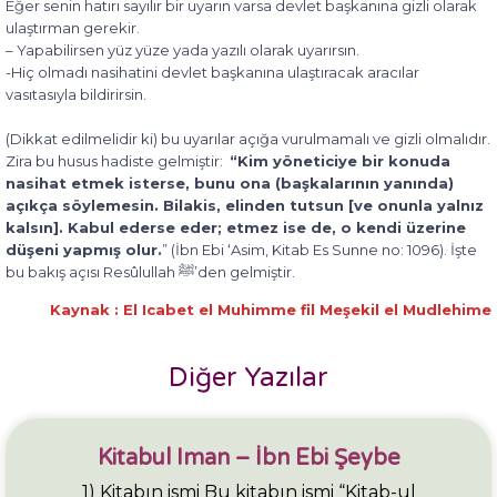
Eğer senin hatırı sayılır bir uyarın varsa devlet başkanına gizli olarak
ulaştırman gerekir.
– Yapabilirsen yüz yüze yada yazılı olarak uyarırsın.
-Hiç olmadı nasihatini devlet başkanına ulaştıracak aracılar
vasıtasıyla bildirirsin.
(Dikkat edilmelidir ki) bu uyarılar açığa vurulmamalı ve gizli olmalıdır.
Zira bu husus hadiste gelmiştir:
“Kim yöneticiye bir konuda
nasihat etmek isterse, bunu ona (başkalarının yanında)
açıkça söylemesin. Bilakis, elinden tutsun [ve onunla yalnız
kalsın]. Kabul ederse eder; etmez ise de, o kendi üzerine
düşeni yapmış olur.
” (İbn Ebi ‘Asim, Kitab Es Sunne no: 1096). İşte
bu bakış açısı Resûlullah ﷺ’den gelmiştir.
Kaynak : El Icabet el Muhimme fil Meşekil el Mudlehime
Diğer Yazılar
Kitabul Iman – İbn Ebi Şeybe
1) Kitabın ismi Bu kitabın ismi “Kitab-ul