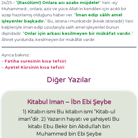
24/25 – “
(Rasûlüm!) Onlara acı azab
ı
müjdele!
” Yani -ey
Muhammed-, onlara, aziz ve yüce Allah’ın kendileri için acıklı bir
azap hazırlamış olduğunu haber ver. “
İman edip sâlih amel
işleyenler başkadır.
” Bu, istisna-i munkatıdır (kesik istisnadır) Yani
kalpleriyle iman edip uzuvlarıyla salih amel işleyenler bunun
dışındadır. “
Onlar için arkası kesilmeyen bir mükâfat vardır.
”
Âhiret yurdunda, kesilmeyen bir mükâfat vardır.
Ayrıca bakınız :
–
Fatiha suresinin kısa tefsiri
–
Ayetel Kürsinin kısa tefsiri
Diğer Yazılar
Kitabul Iman – İbn Ebi Şeybe
1) Kitabın ismi Bu kitabın ismi “Kitab-ul
iman”dir. 2) Yazarın hayatı ve şahsiyeti Bu
kitabı Ebu Bekir bin Abdullah bin
Muhammed bin Ebi Şeybe