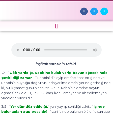
İnşikak suresinin tefsiri
:
1/2 – “
Gök yarıldığı, Rabbine kulak verip boyun eğecek hale
getirildiği zaman…
” Rabbini dinleyip emrine itaat ettiğinde ve
Rabbinin buyruğu doğrultusunda yarılma emrini yerine getirdiğinde
ki, bu, kıyamet günü olacaktır. Onun, Rabbinin emrine boyun
eğmesi hak oldu. Çünkü O, karşı konulamayan ve alt edilemeyen
yücelerin yücesidir.
3/5 – “
Yer dümdüz edildiği,
” yani yayılıp serildiği vakit… “
İçinde
bulunanları atıp boşaldığı,
” yani içinde bulunan ölüleri dışarı atıp