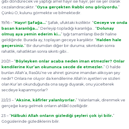
gibi döndürecek ve yaptığı amel hayır ise hayır, şer ise şer olarak
cezalandıracaktır. “
Oysa gerçekten Rabbi onu görüyordu.
”
Çünkü O, kulunu görmekte ve bilmektedir.
19/16 – “
Hayır! Şafağa…
” Şafak, ufuktaki kızıllıktır. “
Geceye ve onda
basan karanlığa…
” Derleyip topladığı karanlığa… “
Dolunay
olmuş aya yemin ederim ki…
” Işığı tamamlanıp Bedir haline
geldiğinde. Burada ay, toplayan geceye karşılıktır. “
Halden hale
geçersiniz.
” Bir durumdan diğer bir duruma; sıkıntıdan sonra
rahatlık, rahatlıktan sonra sıkıntı gibi…
20/21 – “
Böyleyken onlar acaba neden iman etmezler? Onlar
kendilerine Kur’an okununca secde de etmezler.
” O halde
bunları Allah’a, Rasûlü’ne ve ahiret gününe imandan alıkoyan şey
nedir? Onlara ne oluyor da kendilerine Allah’ın ayetleri ve sözleri
olan Kur’an okunduğunda ona saygı duyarak, onu yücelterek
secdeye kapanmıyorlar?
22/23 – “
Aksine, kâfirler yalanlıyorlar.
” Yalanlamak, direnmek ve
gerçeğe karşı gelmek onların ahlâkî özelliğidir.
23 – “
Hâlbuki Allah onların gizlediği şeyleri çok iyi bilir.
”
Gögüslerinde gizlediklerini bilir.