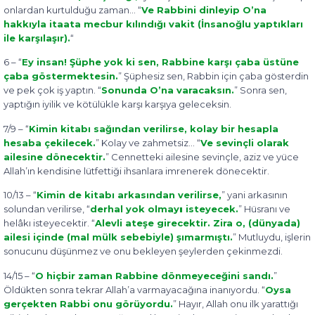
onlardan kurtulduğu zaman… “
Ve Rabbini dinleyip O’na
hakkıyla itaata mecbur kılındığı vakit (İnsanoğlu yaptıkları
ile karşılaşır).
“
6 – “
Ey insan! Şüphe yok ki sen, Rabbine karşı çaba üstüne
çaba göstermektesin.
” Şüphesiz sen, Rabbin için çaba gösterdin
ve pek çok iş yaptın. “
Sonunda O’na varacaksın.
” Sonra sen,
yaptığın iyilik ve kötülükle karşı karşıya geleceksin.
7/9 – “
Kimin kitabı sağından verilirse, kolay bir hesapla
hesaba çekilecek.
” Kolay ve zahmetsiz… “
Ve sevinçli olarak
ailesine dönecektir.
” Cennetteki ailesine sevinçle, aziz ve yüce
Allah’ın kendisine lütfettiği ihsanlara imrenerek dönecektir.
10/13 – “
Kimin de kitabı arkasından verilirse,
” yani arkasının
solundan verilirse, “
derhal yok olmay
ı
isteyecek.
” Hüsranı ve
helâkı isteyecektir. “
Alevli ateşe girecektir. Zira o, (dünyada)
ailesi içinde (mal mülk sebebiyle) şımarmıştı.
” Mutluydu, işlerin
sonucunu düşünmez ve onu bekleyen şeylerden çekinmezdi.
14/15 – “
O hiçbir zaman Rabbine dönmeyeceğini sandı.
”
Öldükten sonra tekrar Allah’a varmayacağına inanıyordu. “
Oysa
gerçekten Rabbi onu görüyordu.
” Hayır, Allah onu ilk yarattığı